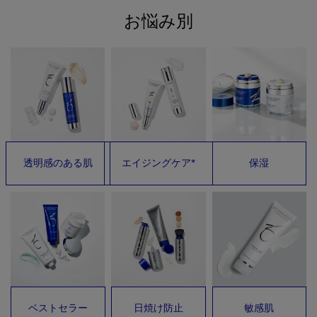
お悩み別
透明感のある肌
エイジングケア*
保湿
ベストセラー
日焼け防止
敏感肌