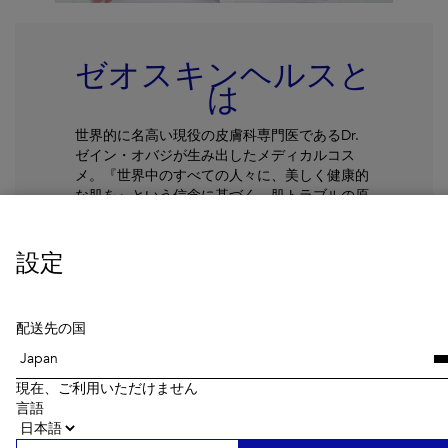
ゼオスキンヘルスと
は
世界的に名高い現役の皮膚科専門医であるDr.
ゼイン・オバジが生み出したメディカルコス
メ。『世界中のすべての人々に、美しく健康的
な肌を』という信念に基づく、肌トラブルの原
因を根本から改善することを目的とした医療機
関向けスキンケアブランドです。
設定
続きを読む
配送先の国
現在、ご利用いただけません
言語
Getting Skin Ready®