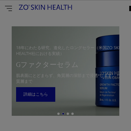
ZO
Skin
Health
Japan
18年にわたる研究。進化したロングセラー（米国ZO SKIN
HEALTH社における実績）
Gファクターセラム
肌表面にとどまらず、角質層の深部まで浸透*します。 *角
質層まで
詳細はこちら