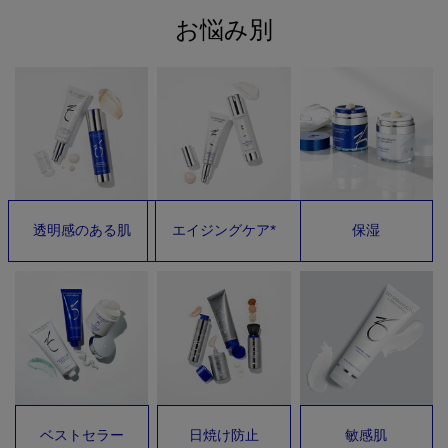
お悩み別
透明感のある肌
エイジングケア*
保湿
ベストセラー
日焼け防止
敏感肌