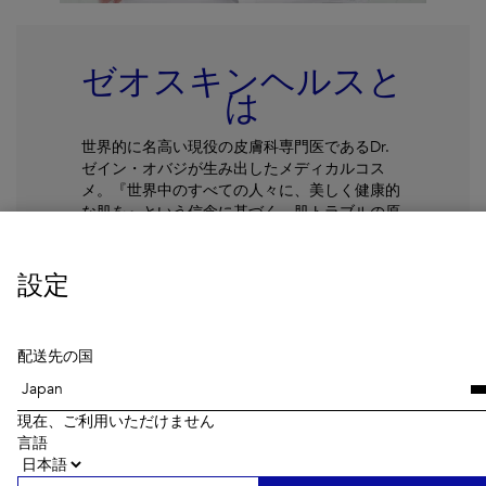
ゼオスキンヘルスと
は
世界的に名高い現役の皮膚科専門医であるDr.
ゼイン・オバジが生み出したメディカルコス
メ。『世界中のすべての人々に、美しく健康的
な肌を』という信念に基づく、肌トラブルの原
因を根本から改善することを目的とした医療機
関向けスキンケアブランドです。
設定
続きを読む
配送先の国
現在、ご利用いただけません
言語
Getting Skin Ready®