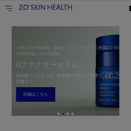
ZO
Skin
Health
Japan
18年にわたる研究。進化したロングセラー（米国ZO SKIN
HEALTH社における実績）
Gファクターセラム
肌表面にとどまらず、角質層の深部まで浸透*します。 *角
質層まで
詳細はこちら