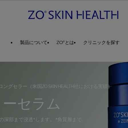
製品について
ZO®とは
クリニックを探す
グセラー（米国ZO SKIN HEALTH社における実績）
ターセラム
深部まで浸透*します。 *角質層まで.