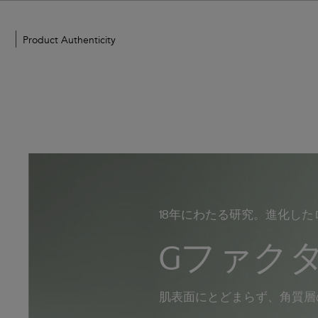
ZO
Product Authenticity
Skin
Health
Japan
18年にわたる研究。進化したロン
Gファク
肌表面にとどまらず、角質層の