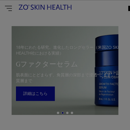
ZO
Skin
Health
Japan
18年にわたる研究。進化したロングセラー（米国ZO SKIN
HEALTH社における実績）
Gファクターセラム
肌表面にとどまらず、角質層の深部まで浸透*します。 *角
質層まで
詳細はこちら