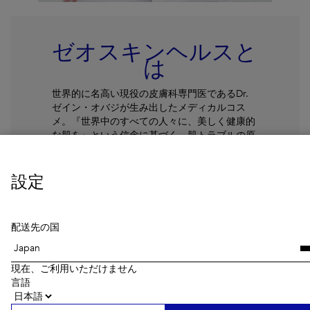
ゼオスキンヘルスと
は
世界的に名高い現役の皮膚科専門医であるDr.
ゼイン・オバジが生み出したメディカルコス
メ。『世界中のすべての人々に、美しく健康的
な肌を』という信念に基づく、肌トラブルの原
因を根本から改善することを目的とした医療機
関向けスキンケアブランドです。
設定
続きを読む
配送先の国
現在、ご利用いただけません
言語
Getting Skin Ready®