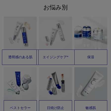
お悩み別
透明感のある肌
エイジングケア*
保湿
ベストセラー
日焼け防止
敏感肌