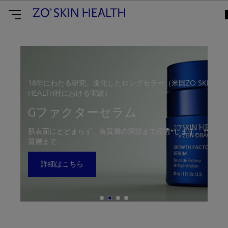
ZO
Skin
Health
Japan
18年にわたる研究。進化したロングセラー（米国ZO SKIN
HEALTH社における実績）
Gファクターセラム
肌表面にとどまらず、角質層の深部まで浸透*します。 *角
質層まで
詳細はこちら