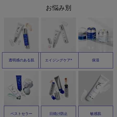
お悩み別
透明感のある肌
エイジングケア*
保湿
ベストセラー
日焼け防止
敏感肌