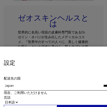
ゼオスキンヘルスと
は
世界的に名高い現役の皮膚科専門医であるDr.
ゼイン・オバジが生み出したメディカルコス
メ。『世界中のすべての人々に、美しく健康的
な肌を』という信念に基づく、肌トラブルの原
因を根本から改善することを目的とした医療機
関向けスキンケアブランドです。
設定
続きを読む
配送先の国
現在、ご利用いただけません
言語
Getting Skin Ready®