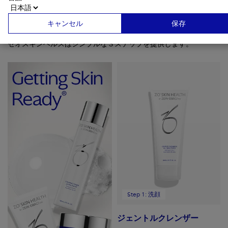
Getting Skin Ready®
キャンセル
保存
ゼオスキンヘルスはシンプルな３ステップを提供します。
Step 1: 洗顔
ジェントルクレンザー