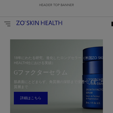
HEADER TOP BANNER
ZO
Skin
Health
Japan
18年にわたる研究。進化したロングセラー（米国ZO SKIN
HEALTH社における実績）
Gファクターセラム
肌表面にとどまらず、角質層の深部まで浸透*します。 *角
質層まで
詳細はこちら