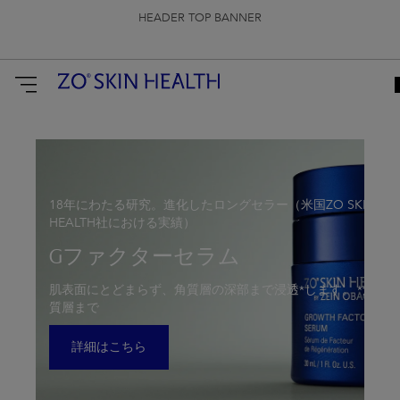
HEADER TOP BANNER
ZO
Skin
Health
Japan
18年にわたる研究。進化したロングセラー（米国ZO SKIN
HEALTH社における実績）
Gファクターセラム
肌表面にとどまらず、角質層の深部まで浸透*します。 *角
質層まで
詳細はこちら