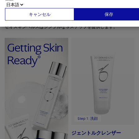
Getting Skin Ready®
キャンセル
保存
ゼオスキンヘルスはシンプルな３ステップを提供します。
Step 1: 洗顔
ジェントルクレンザー