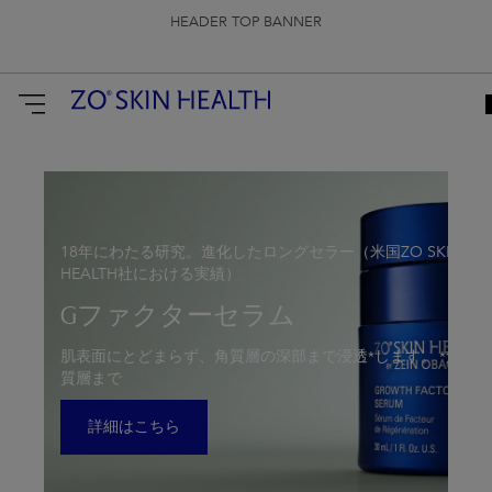
HEADER TOP BANNER
ZO
Skin
Health
Japan
18年にわたる研究。進化したロングセラー（米国ZO SKIN
HEALTH社における実績）
Gファクターセラム
肌表面にとどまらず、角質層の深部まで浸透*します。 *角
質層まで
詳細はこちら