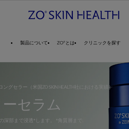
製品について
ZO®とは
クリニックを探す
グセラー（米国ZO SKIN HEALTH社における実績）
ターセラム
深部まで浸透*します。 *角質層まで.