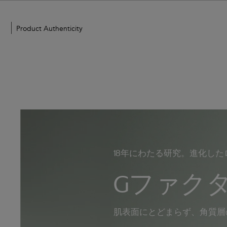
ZO
Product Authenticity
Skin
Health
Japan
18年にわたる研究。進化したロン
Gファク
肌表面にとどまらず、角質層の