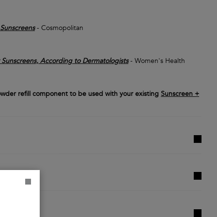
 Sunscreens
- Cosmopolitan
 Sunscreens, According to Dermatologists
- Women's Health
owder refill component to be used with your existing
Sunscreen +