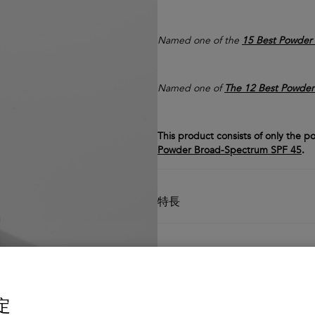
Named one of the
15 Best Powder
Named one of
The 12 Best Powder
This product consists of only the p
Powder Broad-Spectrum SPF 45
.
特長
主な成分
定
使用方法