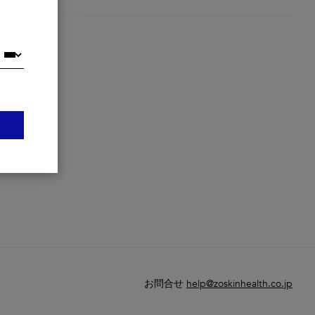
お問合せ
help@zoskinhealth.co.jp