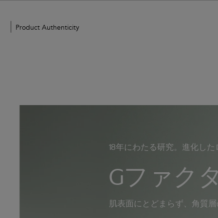
ZO
Product Authenticity
Skin
Health
Japan
18年にわたる研究。進化したロン
Gファク
肌表面にとどまらず、角質層の