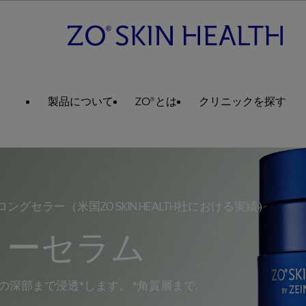
製品について
ZO®とは
クリニックを探す
グセラー（米国ZO SKIN HEALTH社における実績）
ターセラム
深部まで浸透*します。 *角質層まで.