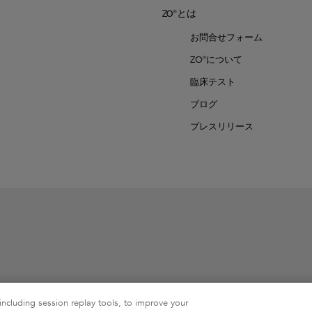
ZO®とは
お問合せフォーム
ZO®について
臨床テスト
ブログ
プレスリリース
including session replay tools, to improve your
alth, Inc.の商標です。