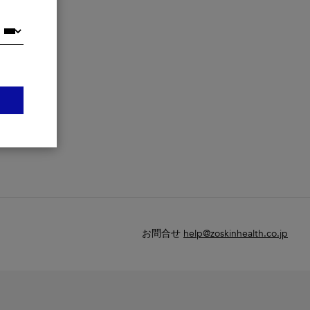
お問合せ
help@zoskinhealth.co.jp