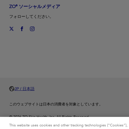
ZO® ソーシャルメディア
フォローしてください。
JP / 日本語
このウェブサイトは日本の消費者を対象としています。
© 2026 ZO Skin Health, Inc. All Rights Reserved.
This website uses cookies and other tracking technologies (“Cookies”), 
ZO®、ZO Skin Health®および関連するすべての商標・ロゴは、ZO Skin He