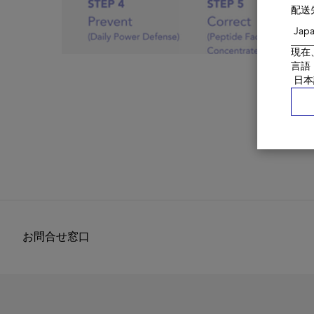
配送
現在
言語
お問合せ窓口