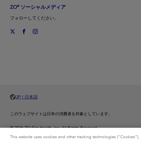
ZO® ソーシャルメディア
フォローしてください。
JP / 日本語
このウェブサイトは日本の消費者を対象としています。
© 2026 ZO Skin Health, Inc. All Rights Reserved.
This website uses cookies and other tracking technologies (“Cookies”), 
ZO®、ZO Skin Health®および関連するすべての商標・ロゴは、ZO Skin He