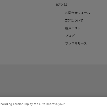
ZO®とは
お問合せフォーム
ZO®について
臨床テスト
ブログ
プレスリリース
including session replay tools, to improve your
alth, Inc.の商標です。