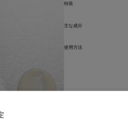
特長
主な成分
使用方法
定