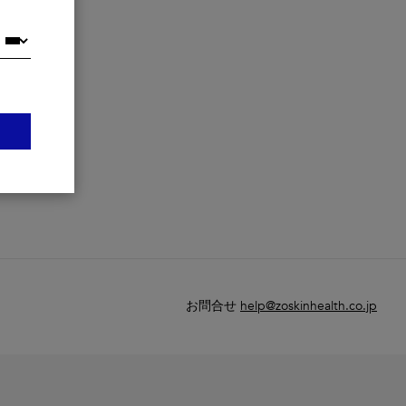
お問合せ
help@zoskinhealth.co.jp