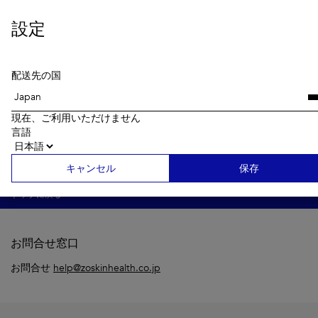
設定
主な成分
配送先の国
使用方法
現在、ご利用いただけません
言語
キャンセル
保存
トップに戻る
お問合せ窓口
お問合せ
help@zoskinhealth.co.jp