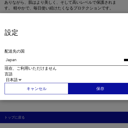
ありながら、肌はより美しく、そして高いレベルで保護されま
す。 軽やかで、毎日使い続けたくなるプロテクションです。
特長
設定
主な成分
配送先の国
現在、ご利用いただけません
使用方法
言語
キャンセル
保存
トップに戻る