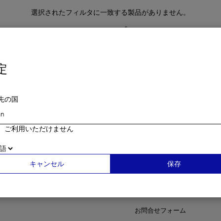
選択されたフィルタに一致する製品がありません。
®
フィルターをクリアして最適なZO
製品を見つけましょう。
すべての絞り込みをクリア
定
先の国
、ご利用いただけません
キャンセル
保存
ZO®とは
お問合せフォーム