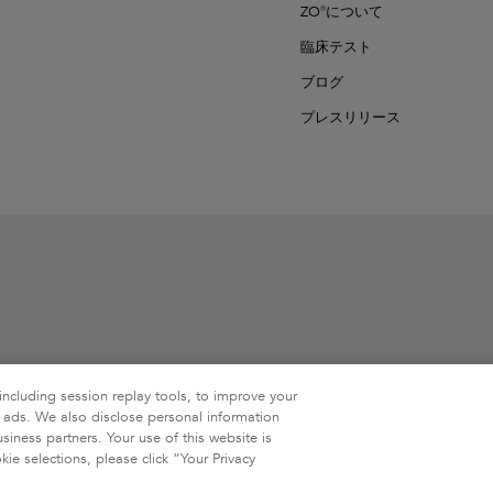
ZO®について
臨床テスト
ブログ
プレスリリース
including session replay tools, to improve your
alth, Inc.の商標です。
d ads. We also disclose personal information
siness partners. Your use of this website is
e selections, please click “Your Privacy