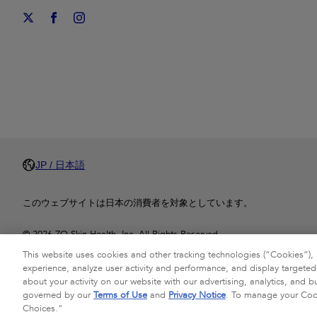
JP / 日本語
このウェブサイトは日本の消費者を対象としています。
© 2026 ZO Skin Health, Inc. All Rights Reserved.
This website uses cookies and other tracking technologies (“Cookies”), 
ZO®、ZO Skin Health®および関連するすべての商標・ロゴは、ZO Skin He
experience, analyze user activity and performance, and display targete
about your activity on our website with our advertising, analytics, and bu
プライバシーポリシー
Your Privacy Choices
利用規約
governed by our
Terms of Use
and
Privacy Notice
. To manage your Cooki
Choices."